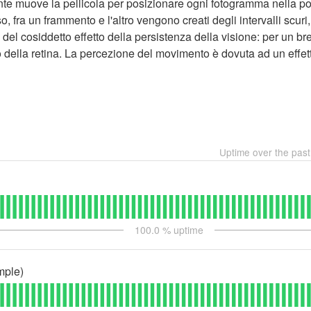
tante muove la pellicola per posizionare ogni fotogramma nella p
o, fra un frammento e l'altro vengono creati degli intervalli scuri
 del cosiddetto effetto della persistenza della visione: per un b
 della retina. La percezione del movimento è dovuta ad un effet
Uptime over the pas
100.0
% uptime
mple)