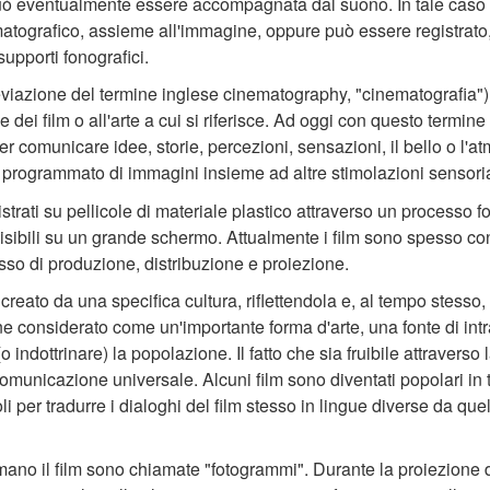
ò eventualmente essere accompagnata dal suono. In tale caso 
ematografico, assieme all'immagine, oppure può essere registrat
upporti fonografici.
viazione del termine inglese cinematography, "cinematografia")
one dei film o all'arte a cui si riferisce. Ad oggi con questo termine 
r comunicare idee, storie, percezioni, sensazioni, il bello o l'at
 programmato di immagini insieme ad altre stimolazioni sensorial
gistrati su pellicole di materiale plastico attraverso un processo 
isibili su un grande schermo. Attualmente i film sono spesso con
cesso di produzione, distribuzione e proiezione.
le creato da una specifica cultura, riflettendola e, al tempo stesso
ene considerato come un'importante forma d'arte, una fonte di in
indottrinare) la popolazione. Il fatto che sia fruibile attraverso
omunicazione universale. Alcuni film sono diventati popolari in t
li per tradurre i dialoghi del film stesso in lingue diverse da quel
ano il film sono chiamate "fotogrammi". Durante la proiezione del