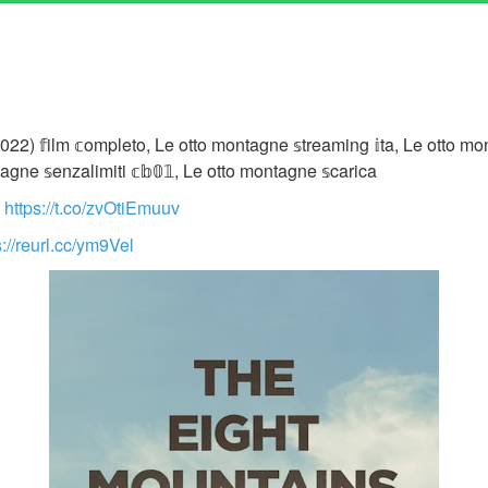
22) 𝕗ilm 𝕔ompleto, Le otto montagne 𝕤treaming 𝕚ta, Le otto m
agne 𝕤enzalimiti 𝕔𝕓𝟘𝟙, Le otto montagne 𝕤carica
▶
https://t.co/zvOtiEmuuv
s://reurl.cc/ym9Vel