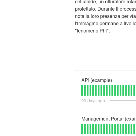
celluloide, un otturatore ro
proiettato. Durante il process
nota la loro presenza per via
l'immagine permane a livello
"fenomeno Phi".
API (example)
90
days ago
Management Portal (exa