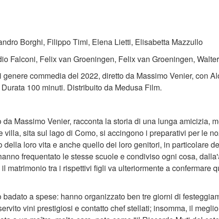
andro Borghi, Filippo Timi, Elena Lietti, Elisabetta Mazzullo
io Falconi, Felix van Groeningen, Felix van Groeningen, Walte
di genere commedia del 2022, diretto da Massimo Venier, con Al
 Durata 100 minuti. Distribuito da Medusa Film.
to da Massimo Venier, racconta la storia di una lunga amicizia, 
villa, sita sul lago di Como, si accingono i preparativi per le no
lo della loro vita e anche quello dei loro genitori, in particolare
 hanno frequentato le stesse scuole e condiviso ogni cosa, dalla
il matrimonio tra i rispettivi figli va ulteriormente a confermare 
badato a spese: hanno organizzato ben tre giorni di festeggia
ervito vini prestigiosi e contatto chef stellati; insomma, il meglio