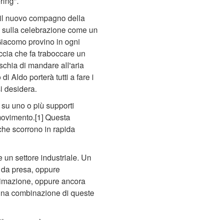
ring".
, il nuovo compagno della
i sulla celebrazione come un
Giacomo provino in ogni
ccia che fa traboccare un
chia di mandare all'aria
i Aldo porterà tutti a fare i
si desidera.
e su uno o più supporti
 movimento.[1] Questa
che scorrono in rapida
 un settore industriale. Un
 da presa, oppure
'animazione, oppure ancora
 una combinazione di queste