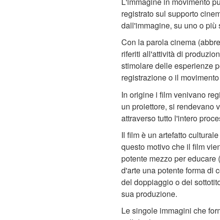
L'immagine in movimento pu
registrato sul supporto cin
dall'immagine, su uno o più s
Con la parola cinema (abbre
riferiti all'attività di produzi
stimolare delle esperienze pe
registrazione o il movimento
In origine i film venivano re
un proiettore, si rendevano v
attraverso tutto l'intero pro
Il film è un artefatto cultura
questo motivo che il film vi
potente mezzo per educare (o 
d'arte una potente forma di c
del doppiaggio o dei sottotito
sua produzione.
Le singole immagini che form