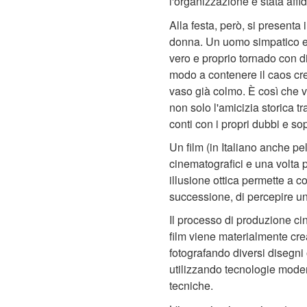
l'organizzazione è stata affi
Alla festa, però, si present
donna. Un uomo simpatico ed
vero e proprio tornado con d
modo a contenere il caos cre
vaso già colmo. È così che v
non solo l'amicizia storica t
conti con i propri dubbi e so
Un film (in Italiano anche pe
cinematografici e una volta 
illusione ottica permette a 
successione, di percepire u
Il processo di produzione ci
film viene materialmente cr
fotografando diversi disegni 
utilizzando tecnologie mode
tecniche.