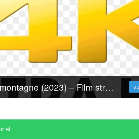
CB01! Le otto montagne (2023) – Film streaming Ita, Alta Definizione Streaming Film Gratuito
S
onal