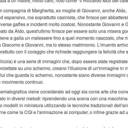
data a un maître, molto caro, noto come "il Riccardo Muti del cate
a in compagnia di Margherita, ex moglie di Giovanni, anche Aldo
 espansivo, ma soprattutto casinista, che finisce per abbatters
iverse gaffes e incidenti molto costosi. Nonostante Giovanni e 
ato da Aldo, quest'ultimo finisce per essere solo una misera go
iene a galla un malessere fino a quel momento nascosto, che ris
ra Giacomo e Giovanni, ma lo stesso matrimonio. L'irruento arrivo d
prattutto con il coraggio che richiede raggiungere la felicità che 
llicola) è una serie di immagini che, dopo essere state registrat
proiettate su uno schermo, creano l'illusione di un'immagine in
colui che guarda lo schermo, nonostante siano diverse immagini 
n movimento continuo.
nematografica viene considerato ad oggi sia come arte che come
eato in diversi metodi: riprendendo una scena con una macchina
o modelli in miniatura utilizzando le tecniche tradizionali dell
rne come la CGI e l'animazione al computer, o infine grazie ad