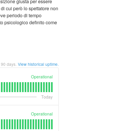
osizione giusta per essere
, di cui però lo spettatore non
reve periodo di tempo
to psicologico definito come
t
90
days.
View historical uptime.
Operational
Today
Operational