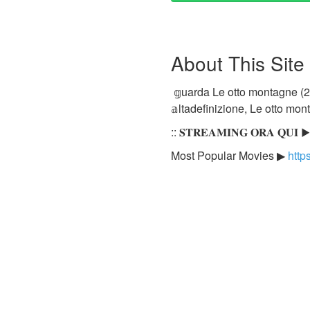
About This Site
𝕘uarda Le otto montagne (20
𝕒ltadefinizione, Le otto mont
:: 𝐒𝐓𝐑𝐄𝐀𝐌𝐈𝐍𝐆 𝐎𝐑𝐀 𝐐𝐔𝐈 
Most Popular Movies ▶
http