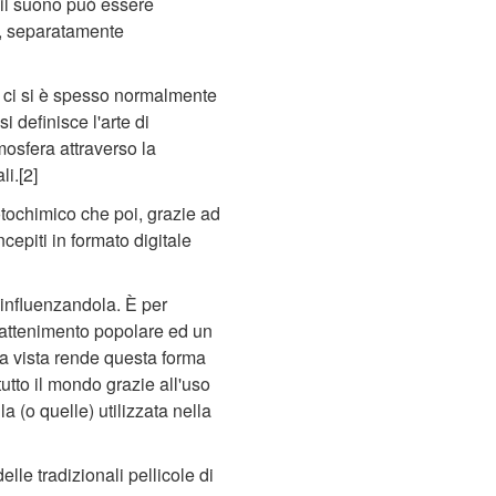
il suono può essere
o, separatamente
 ci si è spesso normalmente
si definisce l'arte di
mosfera attraverso la
i.[2]
fotochimico che poi, grazie ad
cepiti in formato digitale
, influenzandola. È per
trattenimento popolare ed un
 la vista rende questa forma
utto il mondo grazie all'uso
la (o quelle) utilizzata nella
le tradizionali pellicole di